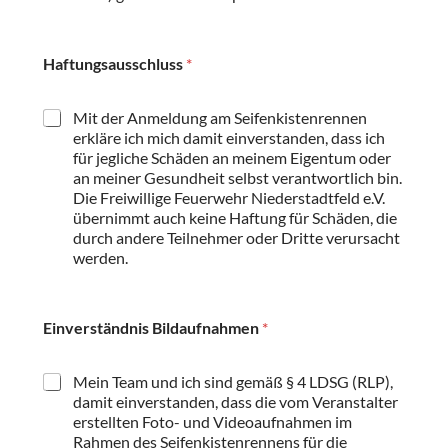
E
i
n
Haftungsausschluss
*
v
e
r
Mit der Anmeldung am Seifenkistenrennen
s
erkläre ich mich damit einverstanden, dass ich
t
für jegliche Schäden an meinem Eigentum oder
ä
an meiner Gesundheit selbst verantwortlich bin.
n
Die Freiwillige Feuerwehr Niederstadtfeld e.V.
d
übernimmt auch keine Haftung für Schäden, die
n
i
durch andere Teilnehmer oder Dritte verursacht
s
werden.
D
a
t
Einverständnis Bildaufnahmen
*
e
n
s
Mein Team und ich sind gemäß § 4 LDSG (RLP),
c
damit einverstanden, dass die vom Veranstalter
h
erstellten Foto- und Videoaufnahmen im
u
Rahmen des Seifenkistenrennens für die
t