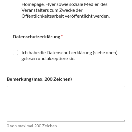
Homepage, Flyer sowie soziale Medien des
z
Veranstalters zum Zwecke der
e
Öffentlichkeitsarbeit veröffentlicht werden.
r
k
l
ä
Datenschutzerklärung
*
r
u
n
Ich habe die Datenschutzerklärung (siehe oben)
g
gelesen und akzeptiere sie.
Bemerkung (max. 200 Zeichen)
0 von maximal 200 Zeichen.