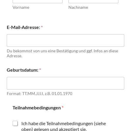
Vorname
Nachname
T
E-Mail-Adresse:
*
e
i
l
n
a
Du bekommst von uns eine Bestätigung und ggf. Infos an diese
h
Adresse.
m
e
Geburtsdatum:
*
b
e
d
i
Format: TT.MM.JJJJ, z.B. 01.01.1970
n
g
u
Teilnahmebedingungen
*
n
g
e
Ich habe die Teilnahmebedingungen (siehe
n
oben) gelesen und akzeptiert sie.