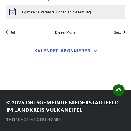
Veranstaltungen
Veranstaltungen
Veranstaltung
Veranstaltungen
Veranstaltungen
Veranstaltun
Verans
Es gibt keine Veranstaltungen an diesem Tag.
Hinweis
Juli
Dieser Monat
Sep.
KALENDER ABONNIEREN
© 2026
ORTSGEMEINDE NIEDERSTADTFELD
IM LANDKREIS VULKANEIFEL
THEME VON
ANDERS NORÉN