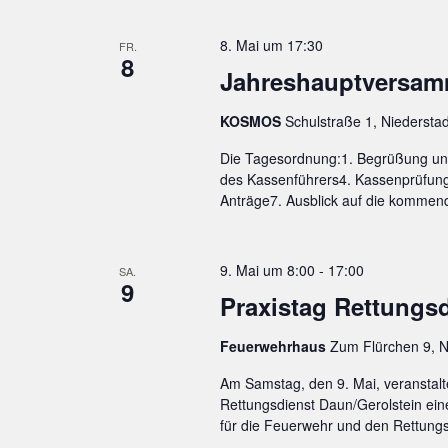
8. Mai um 17:30
FR.
8
Jahreshauptversamm
KOSMOS
Schulstraße 1, Niederstad
Die Tagesordnung:1. Begrüßung und 
des Kassenführers4. Kassenprüfung
Anträge7. Ausblick auf die kommend
9. Mai um 8:00
-
17:00
SA.
9
Praxistag Rettungs
Feuerwehrhaus
Zum Flürchen 9, N
Am Samstag, den 9. Mai, veranstalt
Rettungsdienst Daun/Gerolstein ein
für die Feuerwehr und den Rettungs