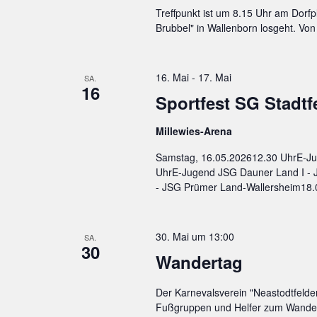
Treffpunkt ist um 8.15 Uhr am Dorf
Brubbel" in Wallenborn losgeht. Vo
16. Mai
-
17. Mai
SA.
16
Sportfest SG Stadtf
Millewies-Arena
Samstag, 16.05.202612.30 UhrE-Ju
UhrE-Jugend JSG Dauner Land I - 
- JSG Prümer Land-Wallersheim18.0
30. Mai um 13:00
SA.
30
Wandertag
Der Karnevalsverein "Neastodtfelder 
Fußgruppen und Helfer zum Wandertag