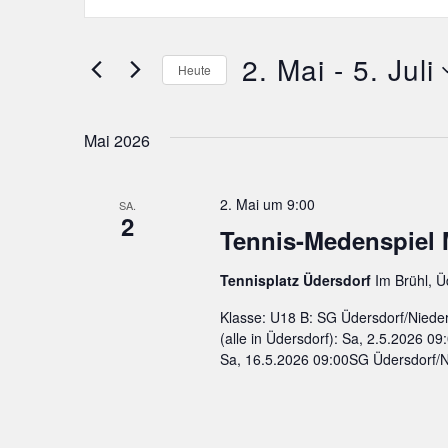
Suche
eingeben.
Suche
nach
und
Veranstaltungen
2. Mai
 - 
5. Juli
Schlüsselwort.
Heute
Ansichten,
Datum
wählen.
Navigation
Mai 2026
2. Mai um 9:00
SA.
2
Tennis-Medenspiel
Tennisplatz Üdersdorf
Im Brühl, 
Klasse: U18 B: SG Üdersdorf/Nieders
(alle in Üdersdorf): Sa, 2.5.2026 0
Sa, 16.5.2026 09:00SG Üdersdorf/N