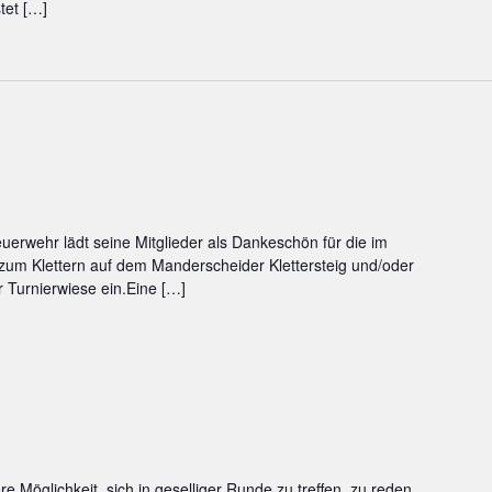
tet […]
euerwehr lädt seine Mitglieder als Dankeschön für die im
 zum Klettern auf dem Manderscheider Klettersteig und/oder
 Turnierwiese ein.Eine […]
re Möglichkeit, sich in geselliger Runde zu treffen, zu reden